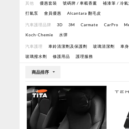
其他
優惠套裝
號碼牌 / 車載香薰
補漆筆 / 冷
打氣泵
會員優惠
Alcantara 翻毛皮
汽車護理品牌
3D
3M
Carmate
CarPro
M
Koch-Chemie
水彈
汽車護理
車鈴清潔劑及保護劑
玻璃清潔劑
車
玻璃撥水劑
修護用品
護理服務
商品排序