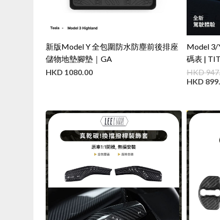
新版Model Y 全包圍防水防塵前後排座
Model 
儲物地墊腳墊｜GA
碼表 | TI
HKD
1080.00
HKD
947
HKD
899