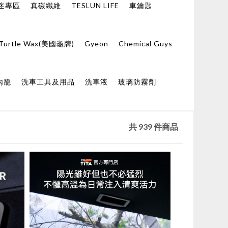
迷專區
真碳纖維
TESLUN LIFE
車鑰匙
Turtle Wax(美國龜牌)
Gyeon
Chemical Guys
內籠
洗車工具及用品
洗車液
玻璃防霧劑
共
939
件商品