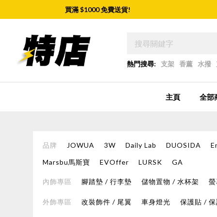
買滿 $
1000
免費送貨!
熱門搜尋:
支架
香薰
水撥
主頁
全部
品牌
JOWUA
3W
Daily Lab
DUOSIDA
E
Marsbu馬斯寶
EVOffer
LURSK
GA
內飾專區
腳踏墊 / 行李墊
儲物置物 / 水杯架
螢
外飾專區
改裝飾件 / 尾翼
車身燈光
保護貼 / 