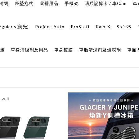
氣濾網
座墊抱枕
露營用品
手機架
哨兵記憶卡 / 車Cam
車
eguiar's(美光)
Project-Auto
ProStaff
Rain-X
Soft99
身蠟
車身清潔劑及用品
車身鍍膜
車胎清潔劑及鍍膜劑
車廂