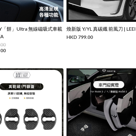
3/Y「餅」Ultra 無線磁吸式車載
煥新版 Y/YL 真碳纖 前風刀 | LEE
TA
HKD
799.00
.00
.00