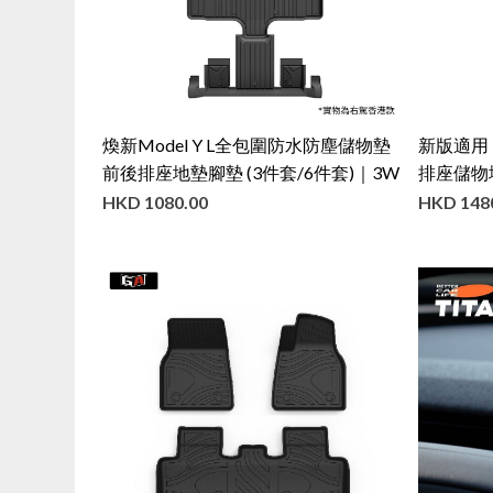
煥新Model Y L全包圍防水防塵儲物墊
新版適用 
前後排座地墊腳墊 (3件套/6件套)｜3W
排座儲物
套/10件
HKD
1080.00
HKD
148