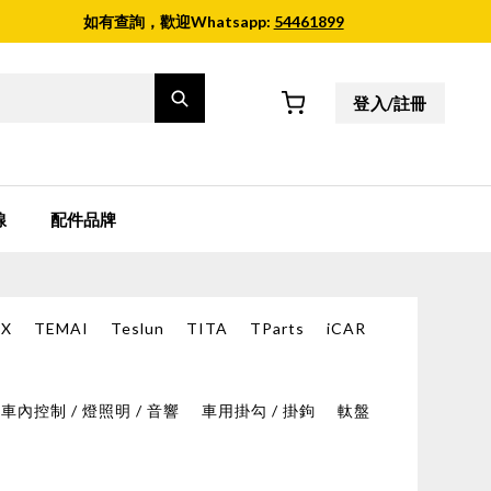
如有查詢，歡迎Whatsapp:
54461899
登入/註冊
線
配件品牌
X
TEMAI
Teslun
TITA
TParts
iCAR
車內控制 / 燈照明 / 音響
車用掛勾 / 掛鉤
軚盤