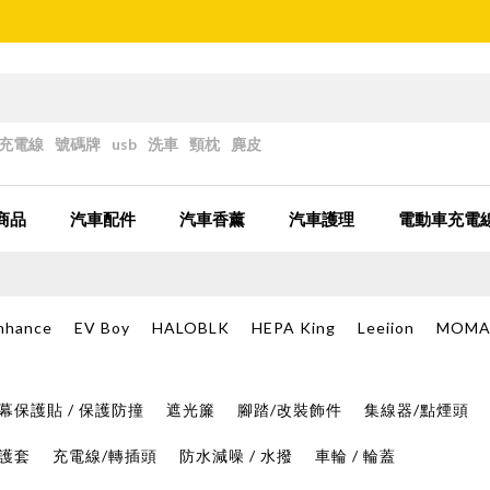
充電線
號碼牌
usb
洗車
頸枕
麂皮
商品
汽車配件
汽車香薰
汽車護理
電動車充電
nhance
EV Boy
HALOBLK
HEPA King
Leeiion
MOMA
幕保護貼 / 保護防撞
遮光簾
腳踏/改裝飾件
集線器/點煙頭
保護套
充電線/轉插頭
防水減噪 / 水撥
車輪 / 輪蓋