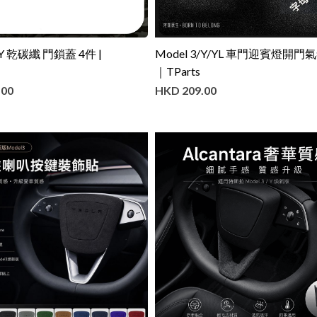
/Y 乾碳纖 門鎖蓋 4件 |
Model 3/Y/YL 車門迎賓燈開門
｜TParts
.00
HKD
209.00