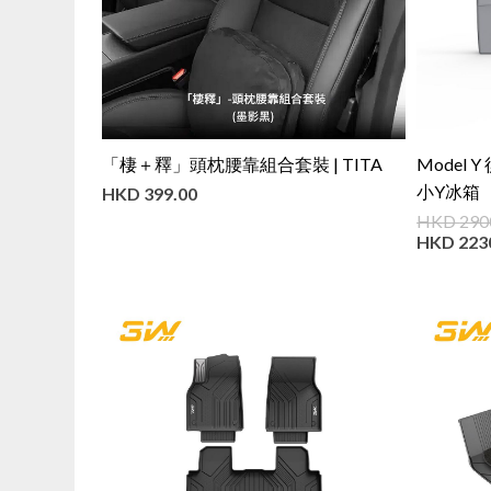
「棲＋釋」頭枕腰靠組合套裝 | TITA
Model
小Y冰箱（
HKD
399.00
保障】
HKD
290
HKD
223