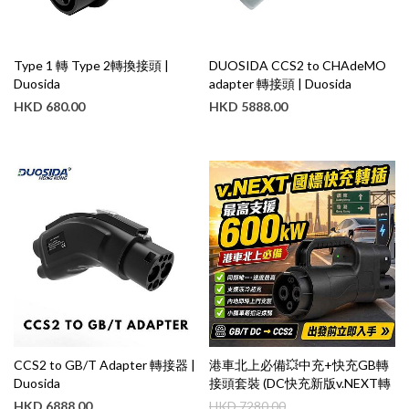
Type 1 轉 Type 2轉換接頭 |
DUOSIDA CCS2 to CHAdeMO
Duosida
adapter 轉接頭 | Duosida
HKD
680.00
HKD
5888.00
CCS2 to GB/T Adapter 轉接器 |
港車北上必備💥中充+快充GB轉
Duosida
接頭套裝 (DC快充新版v.NEXT轉
接頭，適用於國內所有充電器)｜
HKD
6888.00
HKD
7280.00