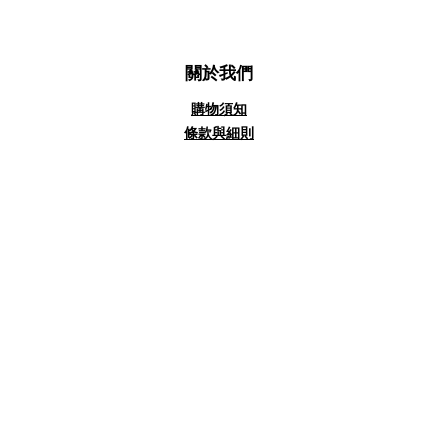
關於我們
購物須知
條款與細則
私隱政策聲明
客戶好評
商務合作
聯絡/查詢
客服:
info@tshop.hk
合作:
info@tshop.hk
Whatsapp:
(852)
54461899
(一般及送貨查詢)
支援收款方式