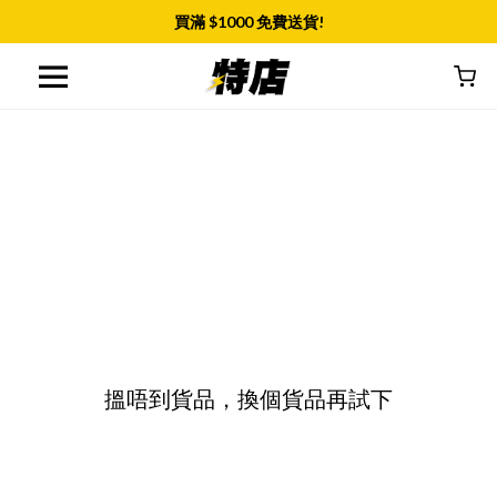
買滿 $
1000
免費送貨!
搵唔到貨品，換個貨品再試下