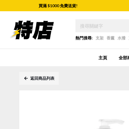
買滿 $
1000
免費送貨!
熱門搜尋:
支架
香薰
水撥
主頁
全部
返回商品列表