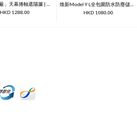
Model Y「蔽」天幕捲軸遮陽簾 | TITA
煥新Model Y L全包圍防水防塵儲物墊前後排座地墊腳墊 (3件套/6件套)｜3W
HKD
1288.00
HKD
1080.00