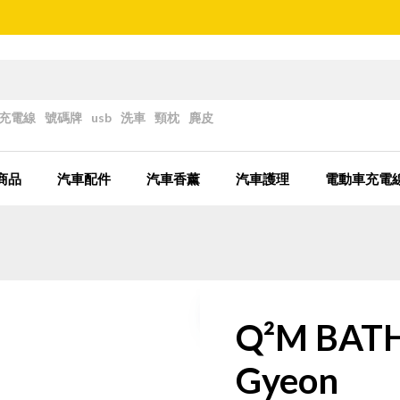
充電線
號碼牌
usb
洗車
頸枕
麂皮
商品
汽車配件
汽車香薰
汽車護理
電動車充電
Q²M BAT
Gyeon