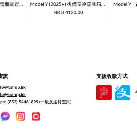
Model Y 後備箱製冷迷你雪櫃露營特麥小Y冰箱（二代）｜TEMAI 【7天購物保障】
Model Y (2025+) 後備箱冷暖冰箱｜TEMAI
HKD
4120.00
查詢
支援收款方式
nfo@tshop.hk
nfo@tshop.hk
pp:
(852)
54461899
(一般及送貨查詢)