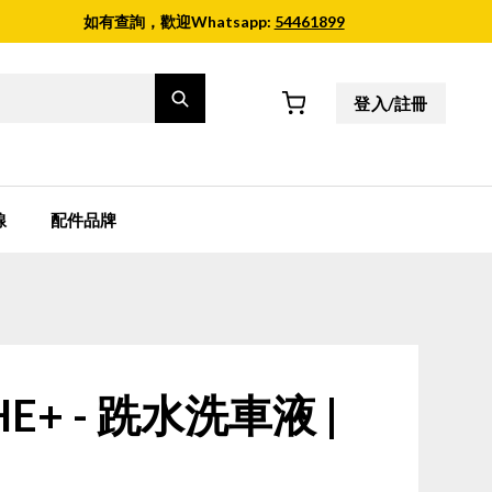
如有查詢，歡迎Whatsapp:
54461899
登入/註冊
線
配件品牌
HE+ - 跣水洗車液 |