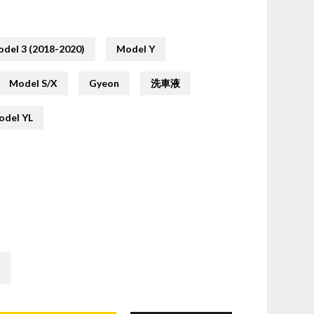
del 3 (2018-2020)
Model Y
Model S/X
Gyeon
洗車液
odel YL