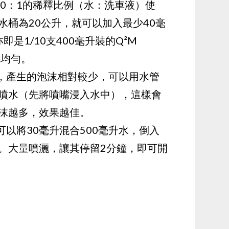
00：1的稀釋比例（水：洗車液）使
水桶為20公升，就可以加入最少40毫
（亦即是1/10支400毫升裝的Q²M
拌均勻。
低，產生的泡沫相對較少，可以用水管
噴水（先將噴嘴浸入水中），這樣會
沫越多，效果越佳。
可以將30毫升混合500毫升水，倒入
。大量噴灑，讓其停留2分鐘，即可開