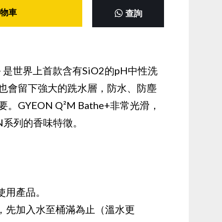
物車
查詢
the+ 是世界上首款含有SiO2的pH中性洗
也會留下強大的跣水層，防水、防塵
GYEON Q²M Bathe+非常光滑，
ON系列的香味特徵。
使用產品。
果，先加入水至桶滿為止（溫水更