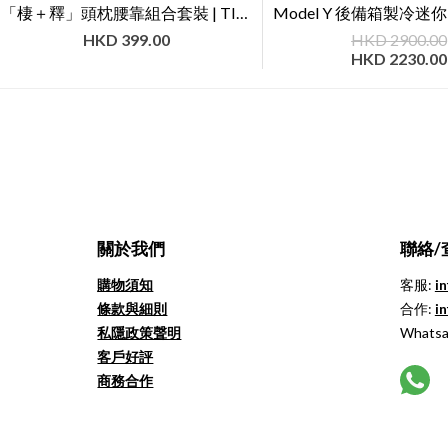
「棲＋釋」頭枕腰靠組合套裝 | TITA
HKD
399.00
HKD
2900.00
HKD
2230.00
關於我們
聯絡/
購物須知
客服:
i
條款與細則
合作:
i
私隱政策聲明
Whatsa
客戶好評
商務合作