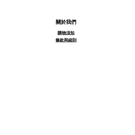
關於我們
購物須知
條款與細則
私隱政策聲明
客戶好評
商務合作
聯絡/查詢
客服:
info@tshop.hk
合作:
info@tshop.hk
Whatsapp:
(852)
54461899
(一般及送貨查詢)
支援收款方式