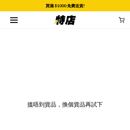
買滿 $
1000
免費送貨!
搵唔到貨品，換個貨品再試下