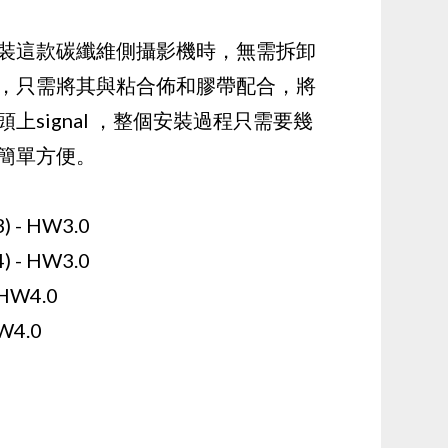
裝這款碳纖維側攝影機時，無需拆卸
，只需將其與粘合佈和膠帶配合，將
上signal ，整個安裝過程只需要幾
簡單方便。
) - HW3.0
) - HW3.0
 HW4.0
HW4.0