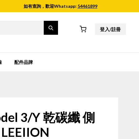
如有查詢，歡迎Whatsapp:
54461899
登入/註冊
線
配件品牌
el 3/Y 乾碳纖 側
LEEIION