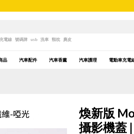
充電線
號碼牌
usb
洗車
頸枕
麂皮
商品
汽車配件
汽車香薰
汽車護理
電動車充電
煥新版 Mod
攝影機蓋 | 