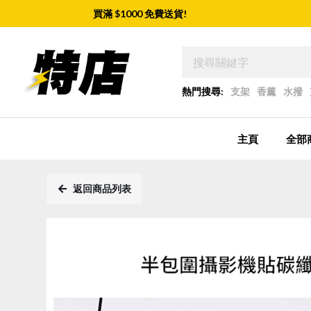
買滿 $
1000
免費送貨!
熱門搜尋:
支架
香薰
水撥
主頁
全部
返回商品列表