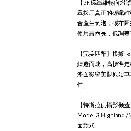
【3K碳纖維轉向燈罩】T
罩採用真正的碳纖維
會產生氣泡，碳布圖
使用壽命長，低調奢
【完美匹配】根據Tesla
鑄造而成，高標準走
漆面影響美觀原始車輛
件。
【特斯拉側攝影機蓋】
Model 3 Highla
面款式