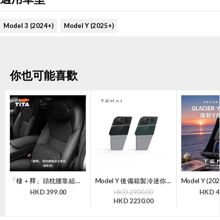
Model 3 (2024+)
Model Y (2025+)
你也可能喜歡
「棲＋釋」頭枕腰靠組合套裝 | TITA
Model Y 後備箱製冷迷你雪櫃露營特麥小Y冰箱（二代）｜TEMAI 【7天購物保障】
HKD
399.00
HKD
2900.00
HKD
4
HKD
2230.00