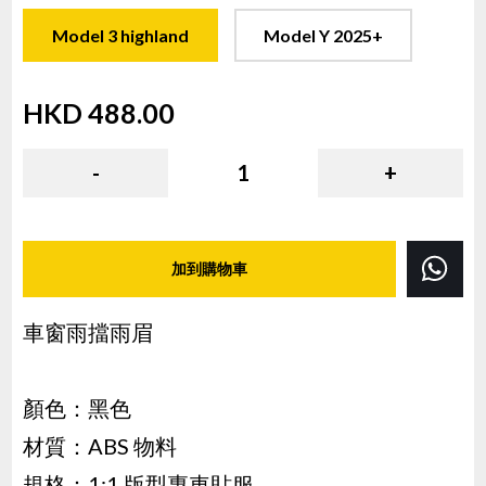
Model 3 highland
Model Y 2025+
HKD
488.00
( HKD
488.00
x
1
)
-
1
+
加到購物車
車窗雨擋雨眉
顏色：黑色
材質：ABS 物料
規格：1:1 版型專車貼服