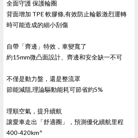
全面守護 保護輪圈
背面增加 TPE 軟膠條,有效防止輪轂激烈運轉
時可能造成的細小刮傷
自帶「齊邊」特效，車變寬了
約15mm微凸面設計、齊邊和安全缺一不可
不僅是動力盤，還是整流罩
節能減阻,理論驅動能耗可節省約5%
理順空氣，提升續航
讓愛車走出「舒適圈」，預測優化續航里程
400-420km^