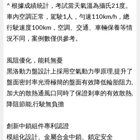
^ 根據成績統計，考試當天氣溫為攝氏21度。
車內空調正常，駕駛1人，勻速110km/h，總
行駛速度100km，空調、交通、車輛保養等情
況不同，案例數僅供參考。
風阻優化，能耗無憂
黑洛動力盤設計上採用空氣動力學原理,提升了
盤面密封率光滑極簡的盤面有效降低輪胎阻力,
加大的散熱通風口同時了保證剎車的有效散熱,
降阻節能,行駛無負擔
創新中鎖組件專利認證
模組化設計、金屬合金中鎖、鎖定安全