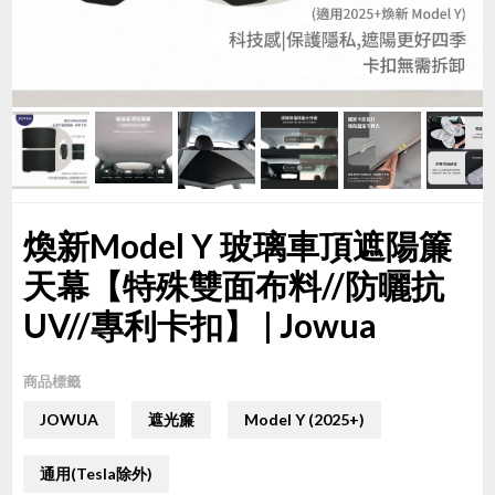
煥新Model Y 玻璃車頂遮陽簾
天幕【特殊雙面布料//防曬抗
UV//專利卡扣】 | Jowua
商品標籤
JOWUA
遮光簾
Model Y (2025+)
通用(Tesla除外)