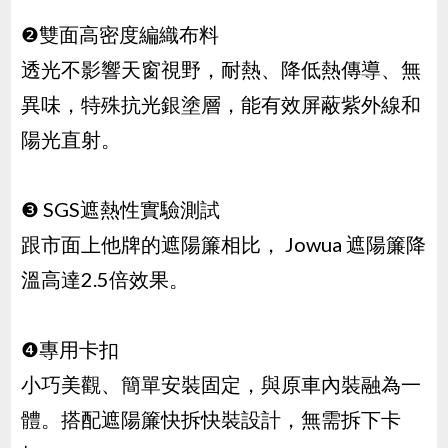
❷雙面高密度編織布料
透光不影響天窗視野，耐熱、降低熱傳導、無
異味，特殊抗光銀塗層，能有效屏蔽紫外線和
陽光直射。
❸ SGS遮熱性實驗測試
跟市面上他牌的遮陽簾相比， Jowua 遮陽簾降
溫高達2.5倍效果。
❹專用卡扣
小巧美觀、簡單安裝固定，與原車內裝融為一
體。搭配遮陽簾快拆快裝設計，無需拆下卡