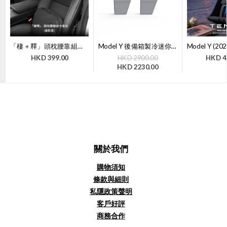
「棲＋釋」頭枕腰靠組合套裝 | TITA
Model Y 後備箱製冷迷你雪櫃露營特麥小Y冰箱（二代）｜TEMAI 【7天購物保障】
HKD
399.00
HKD
2900.00
HKD
4
HKD
2230.00
關於我們
購物須知
條款與細則
私隱政策聲明
客戶好評
商務合作