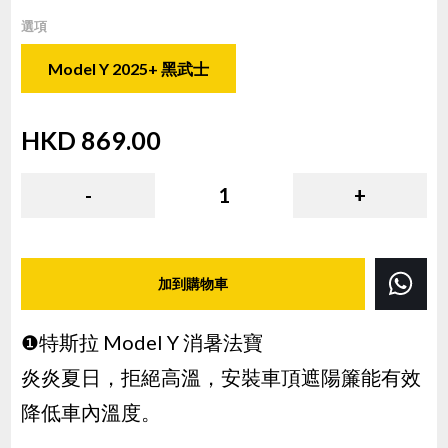
選項
Model Y 2025+ 黑武士
HKD
869.00
( HKD
869.00
x
1
)
-
1
+
加到購物車
❶特斯拉 Model Y 消暑法寶
炎炎夏日，拒絕高溫，安裝車頂遮陽簾能有效
降低車內溫度。